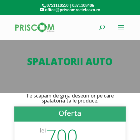
0751110550
|
0371108406
office@priscomrecicleaza.ro
SPALATORII AUTO
Te scapam de grija deseurilor pe care
spalatoria ta le produce.
Oferta
700
lei